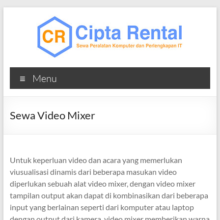
Skip
to
content
Cipta
Menu
Rental
Sewa
Sewa Video Mixer
Laptop
Komputer
iMac
MacBook
Untuk keperluan video dan acara yang memerlukan
Printer
viusualisasi dinamis dari beberapa masukan video
TV
diperlukan sebuah alat video mixer, dengan video mixer
tampilan output akan dapat di kombinasikan dari beberapa
input yang berlainan seperti dari komputer atau laptop
dengan output dari kamera, video mixer memberikan warna