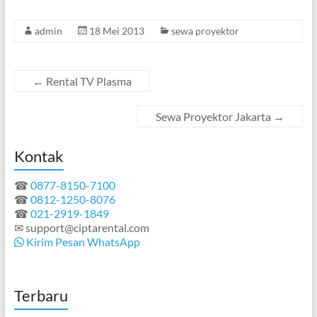
admin
18 Mei 2013
sewa proyektor
←
Rental TV Plasma
Sewa Proyektor Jakarta
→
Kontak
☎
0877-8150-7100
☎
0812-1250-8076
☎
021-2919-1849
✉ support@ciptarental.com
Kirim Pesan WhatsApp
Terbaru