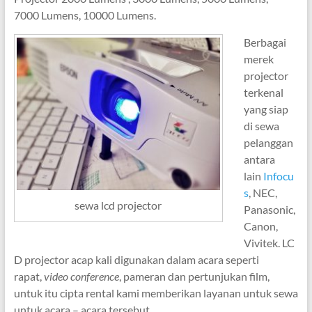
7000 Lumens, 10000 Lumens.
Berbagai
merek
projector
terkenal
yang siap
di sewa
pelanggan
antara
lain
Infocu
s
, NEC,
sewa lcd projector
Panasonic,
Canon,
Vivitek. LC
D projector acap kali digunakan dalam acara seperti
rapat,
video conference
, pameran
dan pertunjukan film,
untuk itu cipta rental kami memberikan layanan untuk sewa
untuk acara – acara tersebut.