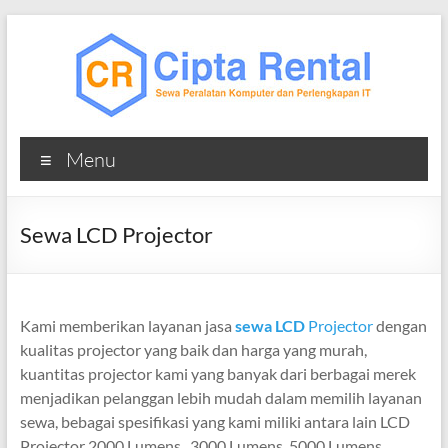
Skip
to
content
Cipta
Menu
Rental
Sewa
Sewa LCD Projector
Laptop
Komputer
iMac
MacBook
Kami memberikan layanan jasa
sewa LCD
Projector
dengan
Printer
kualitas projector yang baik dan harga yang murah,
TV
kuantitas projector kami yang banyak dari berbagai merek
menjadikan pelanggan lebih mudah dalam memilih layanan
sewa, bebagai spesifikasi yang kami miliki antara lain LCD
Projector 2000 Lumens , 3000 Lumens, 5000 Lumens,