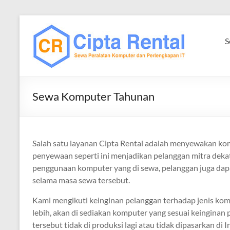
Skip
to
Cipta
content
S
Rental
Sewa
Laptop
Sewa Komputer Tahunan
Komputer
iMac
MacBook
Printer
Salah satu layanan Cipta Rental adalah menyewakan k
TV
penyewaan seperti ini menjadikan pelanggan mitra deka
penggunaan komputer yang di sewa, pelanggan juga dapa
selama masa sewa tersebut.
Kami mengikuti keinginan pelanggan terhadap jenis kom
lebih, akan di sediakan komputer yang sesuai keinginan p
tersebut tidak di produksi lagi atau tidak dipasarkan di