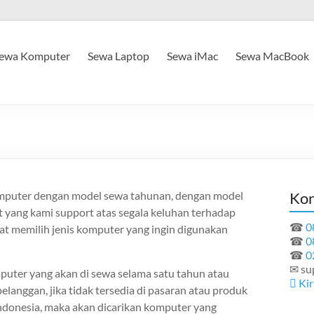
ewa Komputer
Sewa Laptop
Sewa iMac
Sewa MacBook
omputer dengan model sewa tahunan, dengan model
Kon
t yang kami support atas segala keluhan terhadap
☎
0
t memilih jenis komputer yang ingin digunakan
☎
0
☎
0
✉ su
puter yang akan di sewa selama satu tahun atau
Kir
elanggan, jika tidak tersedia di pasaran atau produk
 Indonesia, maka akan dicarikan komputer yang