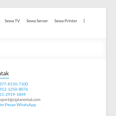
Sewa TV
Sewa Server
Sewa Printer
tak
877-8150-7100
812-1250-8076
21-2919-1849
pport@ciptarental.com
im Pesan WhatsApp