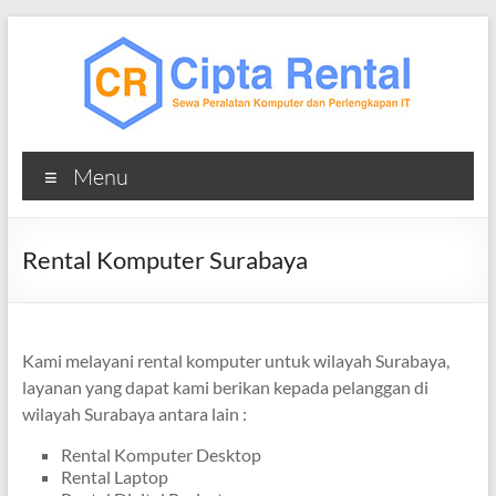
Skip
to
content
Cipta
Menu
Rental
Sewa
Rental Komputer Surabaya
Laptop
Komputer
iMac
MacBook
Kami melayani rental komputer untuk wilayah Surabaya,
Printer
layanan yang dapat kami berikan kepada pelanggan di
TV
wilayah Surabaya antara lain :
Rental Komputer Desktop
Rental Laptop